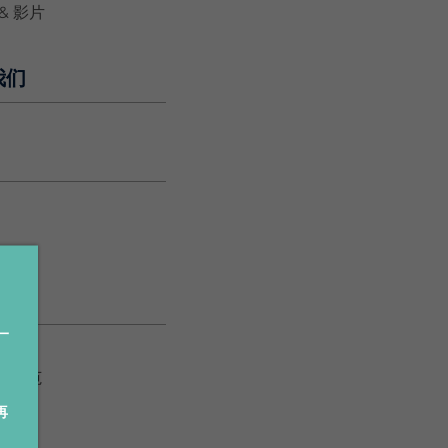
& 影片
我们
一
声明
用规范
再