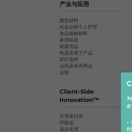
产业与应用
建筑材料
化妆品和个人护理
食品接触材料
家用电器
家庭用品
电器及电子产品
医疗器材
运动及休闲用品
运输
C
Client-Side
为
Innovation™
步
半导体封装
。
呼吸器
行
高尔夫球