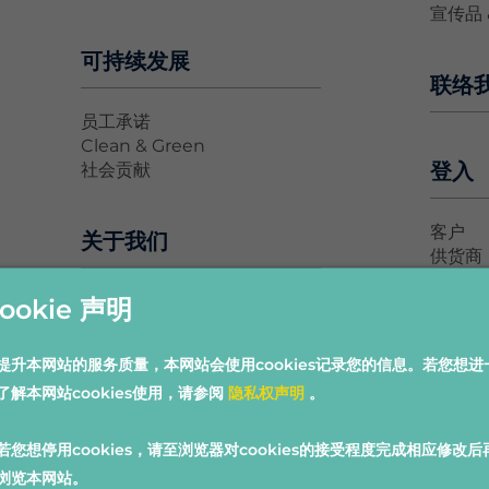
宣传品 
可持续发展
联络
员工承诺
Clean & Green
登入
社会贡献
客户
关于我们
供货商
公司简介
ookie 声明
其他
大事纪要
环安卫政策
提升本网站的服务质量，本网站会使用cookies记录您的信息。若您想进
隐私权
了解本网站cookies使用，请参阅
隐私权声明
。
网站使
人力资源
若您想停用cookies，请至浏览器对cookies的接受程度完成相应修改后
浏览本网站。
招募流程