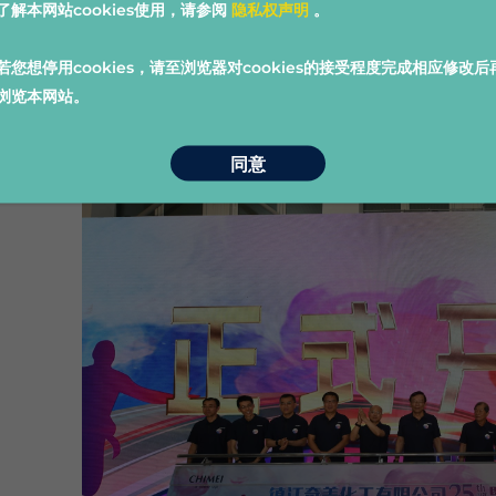
了解本网站cookies使用，请参阅
隐私权声明
。
作品，让奇美人在忙碌之虞有一个沉淀的空间。

• 工作之余也能透过內部刊物平台随时掌握奇美大小
若您想停用cookies，请至浏览器对cookies的接受程度完成相应修改后
的经营脉动和社团动态。透过征稿等互动方式，同仁
浏览本网站。
发性的故事，丰富奇美人的阅读体验。
同意